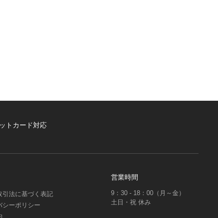
ットカード対応
営業時間
9：30 - 18：00（月～金）
取引法に基づく表記
土日・祝 休み
バシーポリシー
約