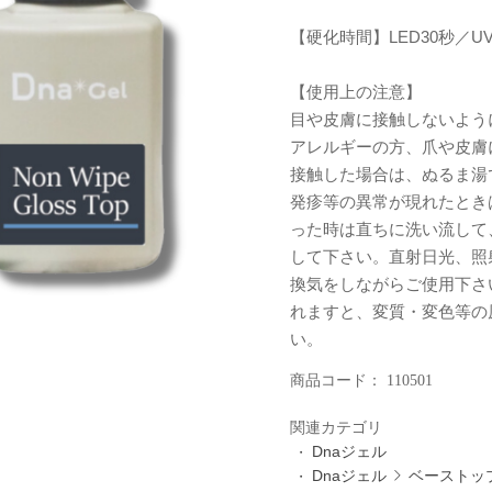
【硬化時間】LED30秒／UV
【使用上の注意】
目や皮膚に接触しないよう
アレルギーの方、爪や皮膚
接触した場合は、ぬるま湯
発疹等の異常が現れたとき
った時は直ちに洗い流して
して下さい。直射日光、照
換気をしながらご使用下さ
れますと、変質・変色等の
い。
商品コード：
110501
関連カテゴリ
Dnaジェル
Dnaジェル
ベーストッ