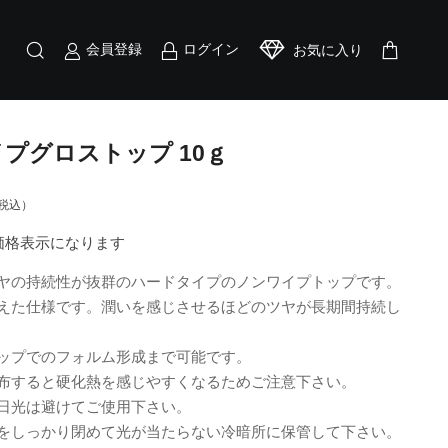
会員登録
ログイン
お気に入り
ワイプグロストップ 10ｇ
税込）
員価格表示になります
ヤの持続性が抜群のハードタイプのノンワイプトップです。
えた仕様です。潤いを感じさせるほどのツヤが長期間持続し
ップでのフォルム形成まで可能です。
布すると硬化熱を感じやすくなるためご注意下さい。
日光は避けてご使用下さい。
をしっかり閉めて光が当たらない冷暗所に保管して下さい。