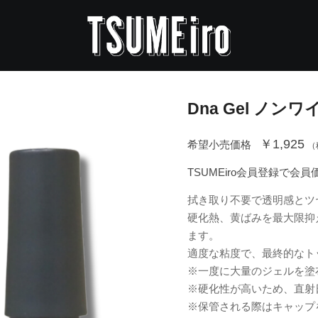
Dna Gel ノン
￥1,925
希望小売価格
（
TSUMEiro会員登録で会
拭き取り不要で透明感とツ
硬化熱、黄ばみを最大限抑
ます。
適度な粘度で、最終的なト
※一度に大量のジェルを塗
※硬化性が高いため、直射
※保管される際はキャップ